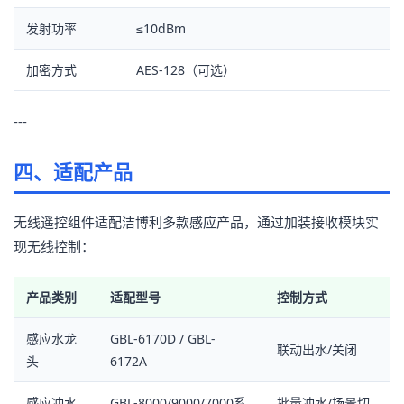
发射功率
≤10dBm
加密方式
AES-128（可选）
---
四、适配产品
无线遥控组件适配洁博利多款感应产品，通过加装接收模块实
现无线控制：
产品类别
适配型号
控制方式
感应水龙
GBL-6170D / GBL-
联动出水/关闭
头
6172A
感应冲水
GBL-8000/9000/7000系
批量冲水/场景切