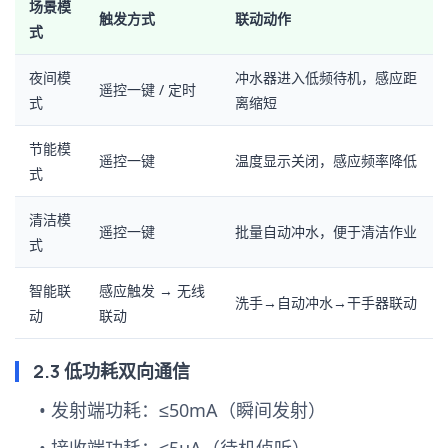
场景模
触发方式
联动动作
式
夜间模
冲水器进入低频待机，感应距
遥控一键 / 定时
式
离缩短
节能模
遥控一键
温度显示关闭，感应频率降低
式
清洁模
遥控一键
批量自动冲水，便于清洁作业
式
智能联
感应触发 → 无线
洗手→自动冲水→干手器联动
动
联动
2.3 低功耗双向通信
•
发射端功耗
：≤50mA（瞬间发射）
•
接收端功耗
：≤5μA（待机侦听）