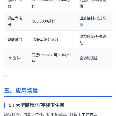
器
列
换
感应皂液
出液控制/模式切
GBL-5000系列
器
换
温控预设/开关联
智能淋浴
4D奢享淋浴系列
动
联想Lecoo S1等ODM产
IoT套件
全功能遥控
品
---
五、应用场景
5.1 大型商场/写字楼卫生间
场景特点：洁具点位多、使用频率高、环境卫生要求高