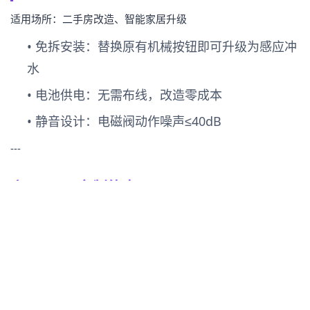
适用场所：二手房改造、智能家居升级
•
免拆安装
：替换原有机械按钮即可升级为感应冲
水
•
电池供电
：无需布线，改造零成本
•
静音设计
：电磁阀动作噪声≤40dB
---
六、ODM定制能力
6.1 定制维度
定制项
可选项
感应距离
4cm / 6cm / 8cm / 10cm / 12cm