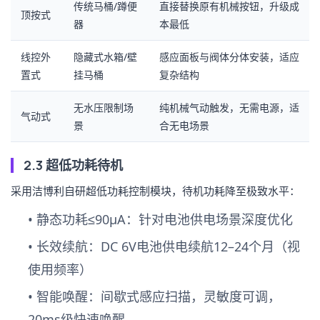
传统马桶/蹲便
直接替换原有机械按钮，升级成
顶按式
器
本最低
线控外
隐藏式水箱/壁
感应面板与阀体分体安装，适应
置式
挂马桶
复杂结构
无水压限制场
纯机械气动触发，无需电源，适
气动式
景
合无电场景
2.3 超低功耗待机
采用洁博利自研超低功耗控制模块，待机功耗降至极致水平：
•
静态功耗≤90μA
：针对电池供电场景深度优化
•
长效续航
：DC 6V电池供电续航12–24个月（视
使用频率）
•
智能唤醒
：间歇式感应扫描，灵敏度可调，
20ms级快速唤醒