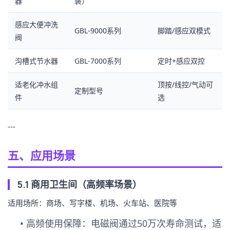
器
装）
感应大便冲洗
GBL-9000系列
脚踏/感应双模式
阀
沟槽式节水器
GBL-7000系列
定时+感应双控
适老化冲水组
顶按/线控/气动可
定制型号
件
选
---
五、应用场景
5.1 商用卫生间（高频率场景）
适用场所：商场、写字楼、机场、火车站、医院等
•
高频使用保障
：电磁阀通过50万次寿命测试，适