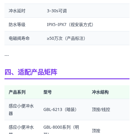
冲水延时
3–30s可调
防水等级
IPX5–IPX7（视安装方式）
电磁阀寿命
≥50万次（产品标注）
---
四、适配产品矩阵
产品系列
型号
冲水结构
感应小便冲水
GBL-6213（暗装）
顶按/线控
器
感应小便冲水
GBL-8000系列（明
顶按