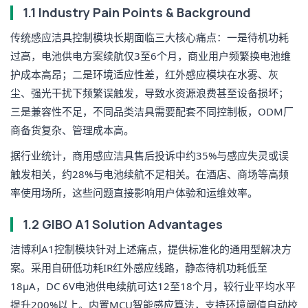
1.1 Industry Pain Points & Background
传统感应洁具控制模块长期面临三大核心痛点：一是待机功耗
过高，电池供电方案续航仅3至6个月，商业用户频繁换电池维
护成本高昂；二是环境适应性差，红外感应模块在水雾、灰
尘、强光干扰下频繁误触发，导致水资源浪费甚至设备损坏；
三是兼容性不足，不同品类洁具需要配套不同控制板，ODM厂
商备货复杂、管理成本高。
据行业统计，商用感应洁具售后投诉中约35%与感应失灵或误
触发相关，约28%与电池续航不足相关。在酒店、商场等高频
率使用场所，这些问题直接影响用户体验和运维效率。
1.2 GIBO A1 Solution Advantages
洁博利A1控制模块针对上述痛点，提供标准化的通用型解决方
案。采用自研低功耗IR红外感应线路，静态待机功耗低至
18μA，DC 6V电池供电续航可达12至18个月，较行业平均水平
提升200%以上。内置MCU智能感应算法，支持环境阈值自动校