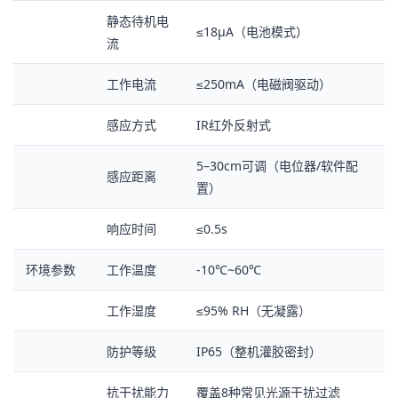
静态待机电
≤18μA（电池模式）
流
工作电流
≤250mA（电磁阀驱动）
感应方式
IR红外反射式
5–30cm可调（电位器/软件配
感应距离
置）
响应时间
≤0.5s
环境参数
工作温度
-10℃~60℃
工作湿度
≤95% RH（无凝露）
防护等级
IP65（整机灌胶密封）
抗干扰能力
覆盖8种常见光源干扰过滤