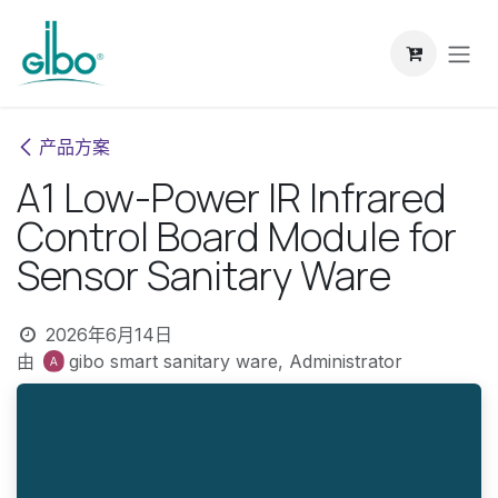
跳至内容
产品方案
A1 Low-Power IR Infrared
Control Board Module for
Sensor Sanitary Ware
2026年6月14日
由
gibo smart sanitary ware, Administrator