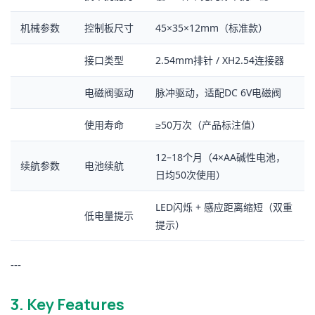
机械参数
控制板尺寸
45×35×12mm（标准款）
接口类型
2.54mm排针 / XH2.54连接器
电磁阀驱动
脉冲驱动，适配DC 6V电磁阀
使用寿命
≥50万次（产品标注值）
12–18个月（4×AA碱性电池，
续航参数
电池续航
日均50次使用）
LED闪烁 + 感应距离缩短（双重
低电量提示
提示）
---
3. Key Features